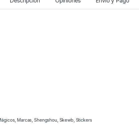
Descripción
Opiniones
Envío y Pago
Mágicos
,
Marcas
,
Shengshou
,
Skewb
,
Stickers