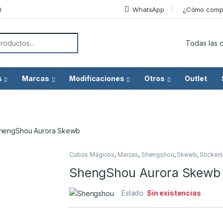
0
WhatsApp
¿Cómo comp
or:
s
Marcas
Modificaciones
Otros
Outlet
hengShou Aurora Skewb
Cubos Mágicos
,
Marcas
,
Shengshou
,
Skewb
,
Sticker
ShengShou Aurora Skewb
Estado:
Sin existencias