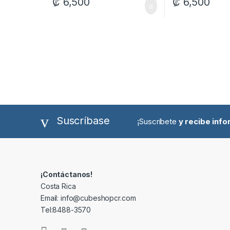
₡
6,500
₡
6,500
Suscríbase
¡Suscríbete
y recibe inf
¡Contáctanos!
Costa Rica
Email: info@cubeshopcr.com
Tel:8488-3570