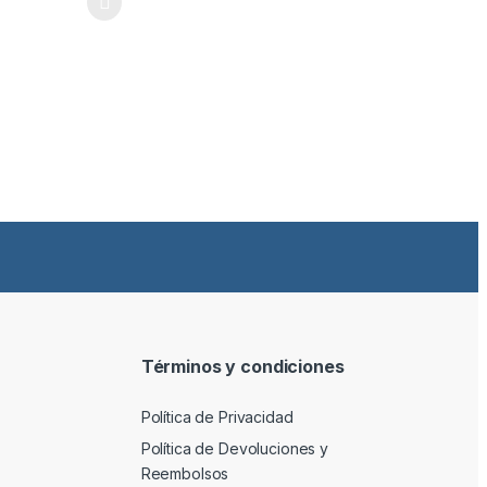
ones se pueden elegir en la página de producto
tiene múltiples variantes. Las opciones se pueden elegir en la págin
Términos y condiciones
Política de Privacidad
Política de Devoluciones y
Reembolsos