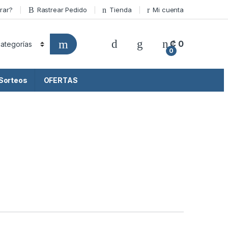
rar?
Rastrear Pedido
Tienda
Mi cuenta
₡
0
0
Sorteos
OFERTAS
s