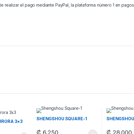
e realizar el pago mediante PayPal, la plataforma número 1 en pagos 
SHENGSHOU SQUARE-1
SHENGSHOU
URORA 3×3
₡
6,250
₡
28,000