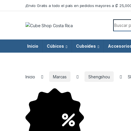
Skip to navigation
Skip to content
¡Envío Gratis a todo el país en pedidos mayores a ₡ 25,00
Search f
Inicio
Cúbicos
Cuboides
Accesorio
Inicio
Marcas
Shengshou
S