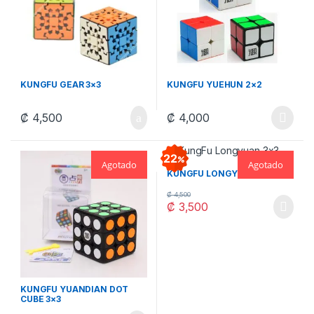
KUNGFU GEAR 3×3
KUNGFU YUEHUN 2×2
₡
4,500
₡
4,000
Este producto tiene múltiples v
22
Agotado
Agotado
KUNGFU LONGYUAN 3×3
₡
4,500
₡
3,500
KUNGFU YUANDIAN DOT
CUBE 3×3