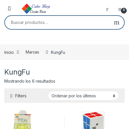
Skip to navigation
Skip to content
0
Buscar por:
Inicio
Marcas
KungFu
KungFu
Ordenado por los últimos
Mostrando los 6 resultados
Filters