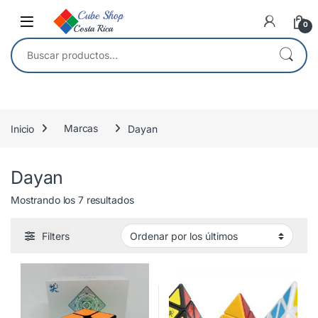
Skip to navigation
Skip to content
0
Buscar por:
Inicio
Marcas
Dayan
Dayan
Ordenado por los últimos
Mostrando los 7 resultados
Filters