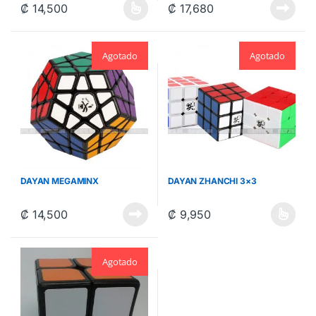
₡
14,500
₡
17,680
Este producto tiene múltiples variantes. Las opciones se pueden 
Agotado
Agotado
DAYAN MEGAMINX
DAYAN ZHANCHI 3×3
₡
14,500
₡
9,950
Este producto tiene múltiples va
Agotado