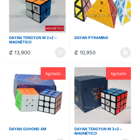
DAYAN TENGYUN M 2×2 –
DAYAN PYRAMINX
MAGNÉTICO
₡
13,900
₡
10,950
Este producto tiene múltiples va
Agotado
Agotado
DAYAN GUHONG 4M
DAYAN TENGYUN M 3×3 –
MAGNÉTICO