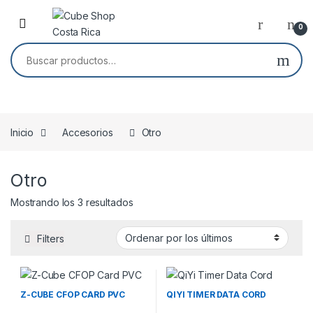
Skip to navigation
Skip to content
0
Buscar por:
Inicio
Accesorios
Otro
Otro
Ordenado por los últimos
Mostrando los 3 resultados
Filters
Z-CUBE CFOP CARD PVC
QIYI TIMER DATA CORD