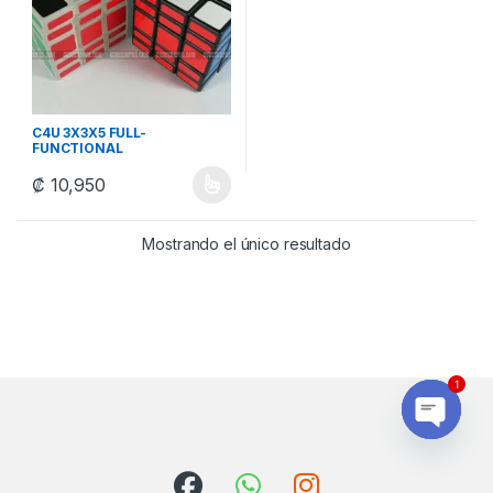
C4U 3X3X5 FULL-
FUNCTIONAL
₡
10,950
Este producto tiene múltiples variantes. Las opciones se pueden
Mostrando el único resultado
1
Open ch