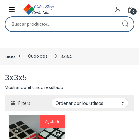
Skip to navigation
Skip to content
0
Buscar por:
Inicio
Cuboides
3x3x5
3x3x5
Mostrando el único resultado
Filters
Agotado