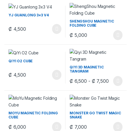
YJ GUANLONG 3×3 V4
SHENGSHOU MAGNETIC
FOLDING CUBE
₡
4,500
Este producto tiene múltiples variantes. Las opciones se pueden
₡
5,000
Este producto tiene múltiples v
QIYI O2 CUBE
QIYI 3D MAGNETIC
TANGRAM
₡
4,500
Este producto tiene múltiples variantes. Las opciones se pueden
Rango de 
₡
6,500
-
₡
7,500
Este producto tiene múltiples v
MOYU MAGNETIC FOLDING
MONSTER GO TWIST MAGIC
CUBE
SNAKE
₡
6,000
₡
7,000
Este producto tiene múltiples variantes. Las opciones se pueden
Este producto tiene múltiples v