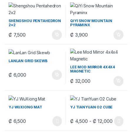
SHENGSHOU PENTAHEDRON
QIYI SNOW MOUNTAIN
2×2
PYRAMINX
₡
7,500
₡
3,900
LANLAN GRID SKEWB
LEE MOD MIRROR 4X4X4
MAGNETIC
₡
6,000
₡
32,000
YJ WUXIONG MAT
YJ TIANYUAN O2 CUBE
Rango de
₡
6,500
₡
4,500
-
₡
12,000
Este producto tiene múltiples variantes. Las opciones se pueden
Este producto tiene múltiples v