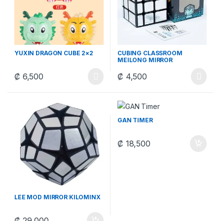
YUXIN DRAGON CUBE 2×2
CUBING CLASSROOM
MEILONG MIRROR
₡
6,500
₡
4,500
Este producto tiene múltiples variantes. Las opciones se pueden
Este producto tiene múltiples v
GAN TIMER
₡
18,500
LEE MOD MIRROR KILOMINX
₡
29,000