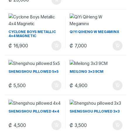
CYCLONE BOYS METALLIC
QIYI QIHENG W MEGAMINX
4×4 MAGNETIC
₡
16,900
₡
7,000
SHENGSHOU PILLOWED 5×5
MEILONG 3×3 9CM
₡
5,500
₡
4,900
SHENGSHOU PILLOWED 4×4
SHENGSHOU PILLOWED 3×3
₡
4,500
₡
3,500