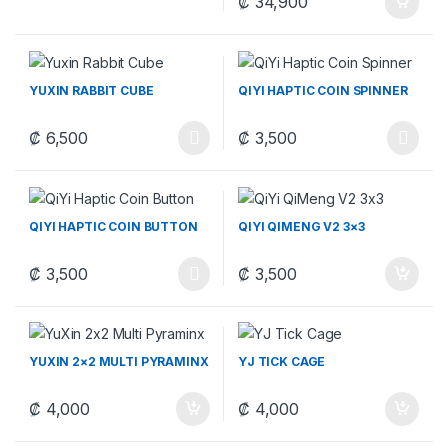
₡
34,900
YUXIN RABBIT CUBE
QIYI HAPTIC COIN SPINNER
₡
6,500
₡
3,500
Este producto tiene múltiples variantes. Las opciones se pueden
Este producto tiene múltiples v
QIYI HAPTIC COIN BUTTON
QIYI QIMENG V2 3×3
₡
3,500
₡
3,500
Este producto tiene múltiples variantes. Las opciones se pueden
YUXIN 2×2 MULTI PYRAMINX
YJ TICK CAGE
₡
4,000
₡
4,000