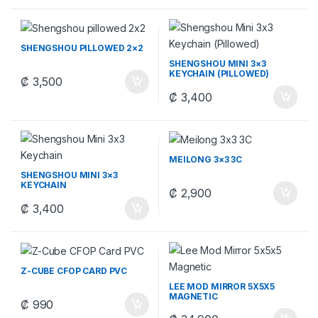
SHENGSHOU PILLOWED 2×2
SHENGSHOU MINI 3×3
KEYCHAIN (PILLOWED)
₡
3,500
₡
3,400
MEILONG 3×3 3C
SHENGSHOU MINI 3×3
KEYCHAIN
₡
2,900
₡
3,400
Z-CUBE CFOP CARD PVC
LEE MOD MIRROR 5X5X5
MAGNETIC
₡
990