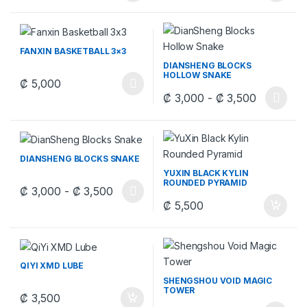
FANXIN BASKETBALL 3×3
DIANSHENG BLOCKS
HOLLOW SNAKE
₡
5,000
Este producto tiene múltiples variantes. Las opciones se pueden
Rango de 
₡
3,000
-
₡
3,500
Este producto tiene múltiples v
DIANSHENG BLOCKS SNAKE
YUXIN BLACK KYLIN
ROUNDED PYRAMID
Rango de precios: desde ₡ 3,000 has
₡
3,000
-
₡
3,500
Este producto tiene múltiples variantes. Las opciones se pueden
₡
5,500
QIYI XMD LUBE
SHENGSHOU VOID MAGIC
TOWER
₡
3,500