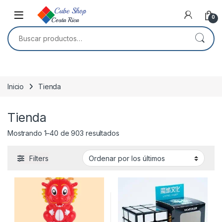
Skip to navigation
Skip to content
0
Buscar por:
Inicio
Tienda
Tienda
Ordenado por los últimos
Mostrando 1–40 de 903 resultados
Filters