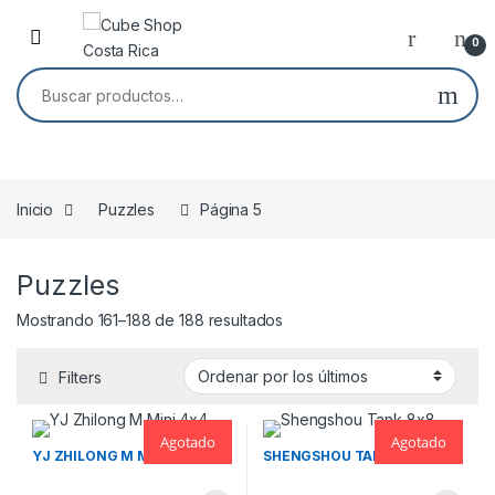
Skip to navigation
Skip to content
0
Buscar por:
Inicio
Puzzles
Página 5
Puzzles
Ordenado por los últimos
Mostrando 161–188 de 188 resultados
Filters
Agotado
Agotado
YJ ZHILONG M MINI 4×4
SHENGSHOU TANK 8×8