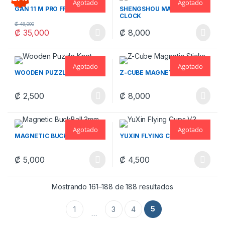
Agotado
Agotado
GAN 11 M PRO FROSTED
SHENGSHOU MAGNETIC
CLOCK
₡
48,000
₡
35,000
₡
8,000
Este producto tiene múltiples variantes. Las opciones se pueden
Agotado
Agotado
WOODEN PUZZLE KNOT
Z-CUBE MAGNETIC STICKS
₡
2,500
₡
8,000
Agotado
Agotado
MAGNETIC BUCKBALL 3MM
YUXIN FLYING CUPS V3
₡
5,000
₡
4,500
Este producto tiene múltiples variantes. Las opciones se pueden
Este producto tiene múltiples v
Ordenado por lo
Mostrando 161–188 de 188 resultados
5
1
3
4
…