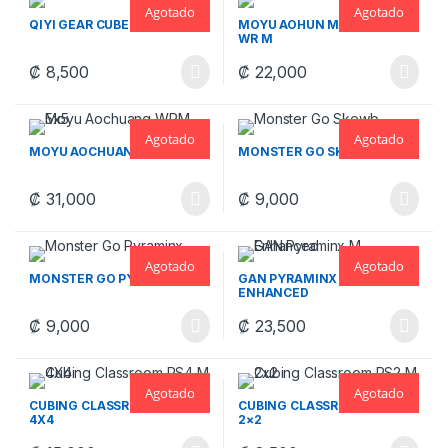
Agotado
Agotado
QIYI GEAR CUBE 3×3
MOYU AOHUN MEGAMINX
WR M
₡
8,500
₡
22,000
Agotado
Agotado
MOYU AOCHUANG WRM 5×5
MONSTER GO SKEWB
₡
31,000
₡
9,000
Agotado
Agotado
MONSTER GO PYRAMINX
GAN PYRAMINX M
ENHANCED
₡
9,000
₡
23,500
Agotado
Agotado
CUBING CLASSROOM RS4 M
CUBING CLASSROOM RS2 M
4X4
2×2