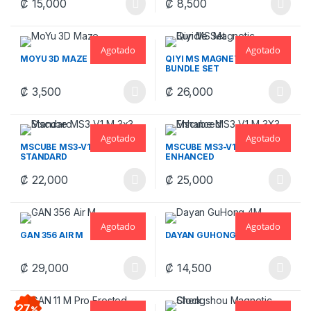
₡
15,000
₡
8,500
Agotado
Agotado
MOYU 3D MAZE
QIYI MS MAGNETIC –
BUNDLE SET
₡
3,500
₡
26,000
Este producto tiene múltiples variantes. Las opciones se pueden
Este producto tiene múltiples v
Agotado
Agotado
MSCUBE MS3-V1 M 3×3
MSCUBE MS3-V1 M 3X3
STANDARD
ENHANCED
₡
22,000
₡
25,000
Este producto tiene múltiples variantes. Las opciones se pueden
Este producto tiene múltiples v
Agotado
Agotado
GAN 356 AIR M
DAYAN GUHONG 4M
₡
29,000
₡
14,500
Este producto tiene múltiples variantes. Las opciones se pueden
Este producto tiene múltiples v
27