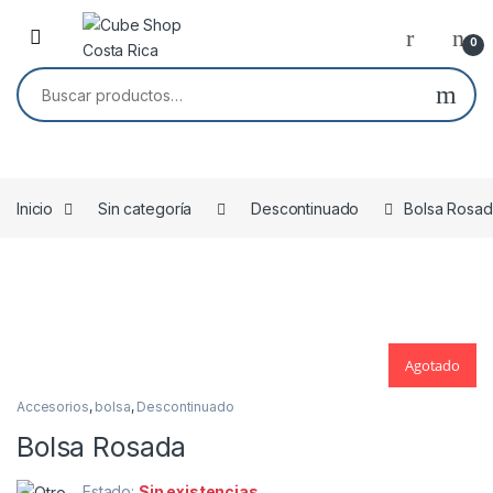
Skip to navigation
Skip to content
0
Buscar por:
Inicio
Sin categoría
Descontinuado
Bolsa Rosa
Agotado
Agotado
Accesorios
,
bolsa
,
Descontinuado
Bolsa Rosada
Estado:
Sin existencias