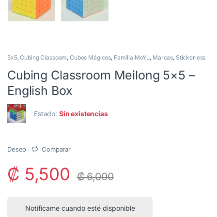
5x5
,
Cubing Classoom
,
Cubos Mágicos
,
Familia MoYu
,
Marcas
,
Stickerless
Cubing Classroom Meilong 5×5 –
English Box
Estado:
Sin existencias
Deseo
Comparar
₡
5,500
₡
6,000
Notifícame cuando esté disponible