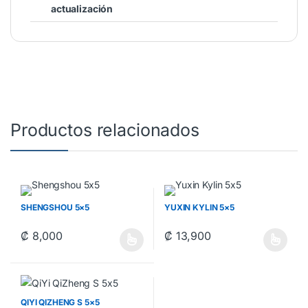
actualización
Productos relacionados
SHENGSHOU 5×5
YUXIN KYLIN 5×5
₡
8,000
₡
13,900
Este producto tiene múltiples variantes. Las opciones se pueden 
Este producto tiene múltiples va
QIYI QIZHENG S 5×5