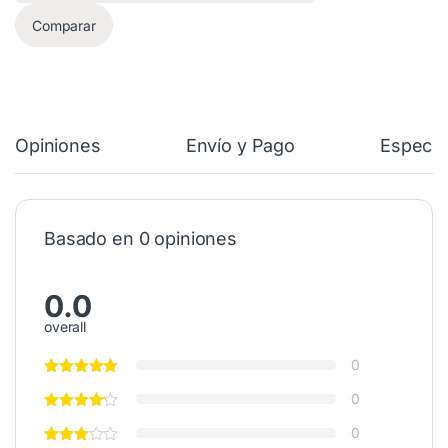
Comparar
Opiniones
Envío y Pago
Especif
Basado en 0 opiniones
0.0
overall
0
0
0