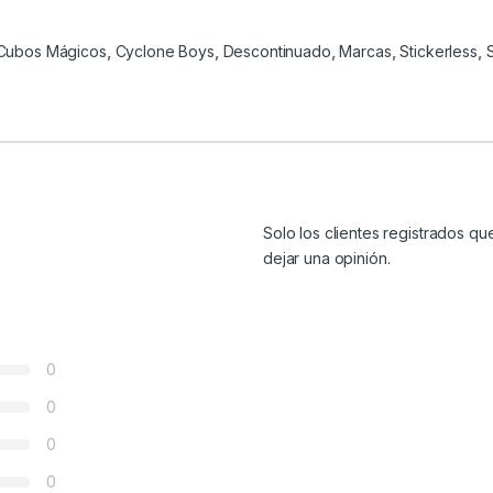
Cubos Mágicos
,
Cyclone Boys
,
Descontinuado
,
Marcas
,
Stickerless
,
Solo los clientes registrados 
dejar una opinión.
0
0
0
0