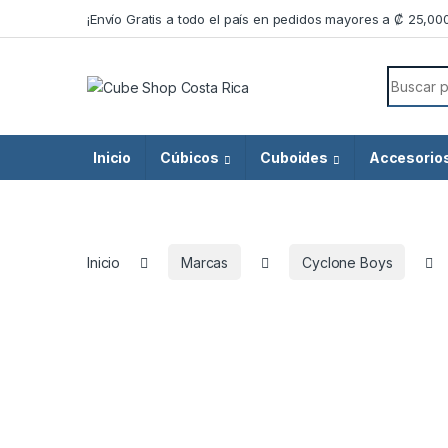
Skip to navigation
Skip to content
¡Envío Gratis a todo el país en pedidos mayores a ₡ 25,00
Search f
Inicio
Cúbicos
Cuboides
Accesorio
Inicio
Marcas
Cyclone Boys