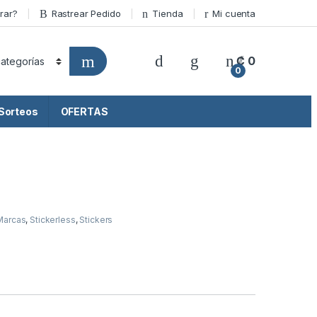
rar?
Rastrear Pedido
Tienda
Mi cuenta
₡
0
0
Sorteos
OFERTAS
Marcas
,
Stickerless
,
Stickers