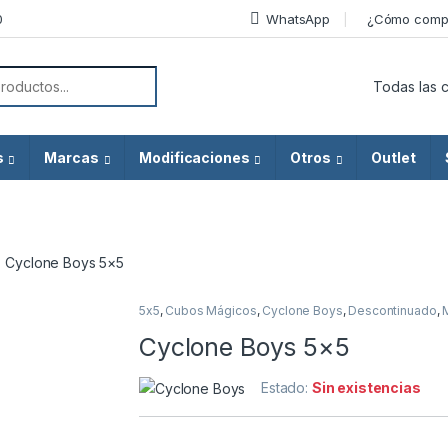
0
WhatsApp
¿Cómo comp
or:
s
Marcas
Modificaciones
Otros
Outlet
Cyclone Boys 5×5
5x5
,
Cubos Mágicos
,
Cyclone Boys
,
Descontinuado
,
Agotado
Cyclone Boys 5×5
Estado:
Sin existencias