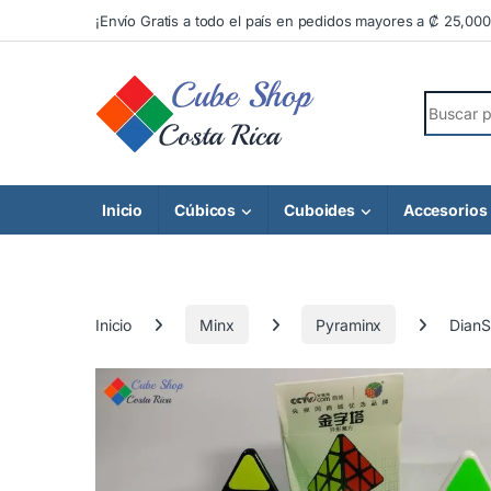
Skip to navigation
Skip to content
¡Envío Gratis a todo el país en pedidos mayores a ₡ 25,000
Search fo
Inicio
Cúbicos
Cuboides
Accesorios
Inicio
Minx
Pyraminx
DianS