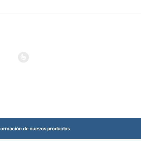
 se pueden elegir en la página de producto
ne múltiples variantes. Las opciones se pueden elegir en la página de
nformación de nuevos productos