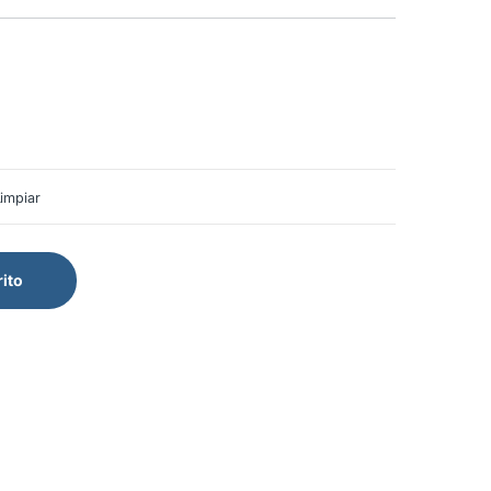
impiar
rito