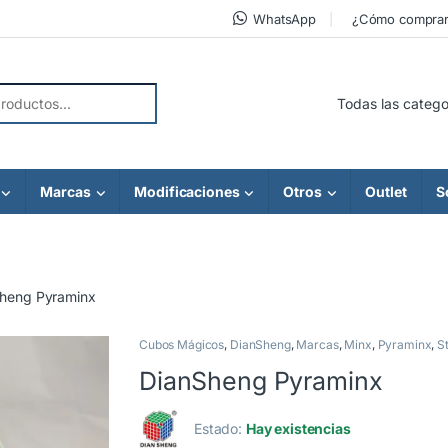
WhatsApp
¿Cómo compra
r:
Marcas
Modificaciones
Otros
Outlet
S
heng Pyraminx
Cubos Mágicos
,
DianSheng
,
Marcas
,
Minx
,
Pyraminx
,
S
DianSheng Pyraminx
Estado:
Hay existencias