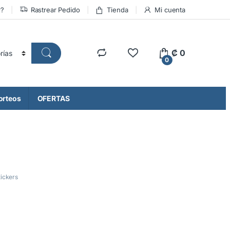
r?
Rastrear Pedido
Tienda
Mi cuenta
₡
0
0
orteos
OFERTAS
tickers