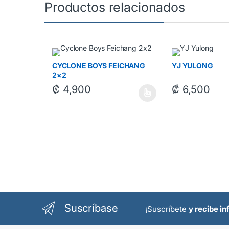
Productos relacionados
CYCLONE BOYS FEICHANG
YJ YULONG
2×2
₡
4,900
₡
6,500
Este producto tiene múltiples variantes. Las opciones
Este producto tie
Suscríbase
¡Suscríbete
y recibe i