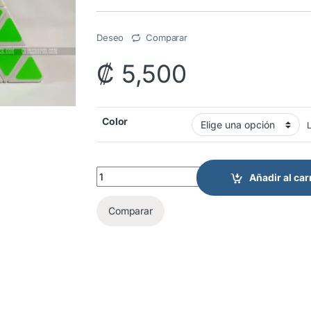
Deseo
Comparar
₡
5,500
Color
L
DianSheng Pyraminx quantity
Añadir al car
Comparar