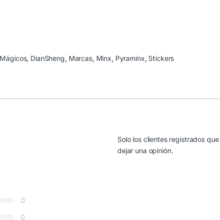
 Mágicos
,
DianSheng
,
Marcas
,
Minx
,
Pyraminx
,
Stickers
Solo los clientes registrados 
dejar una opinión.
0
0