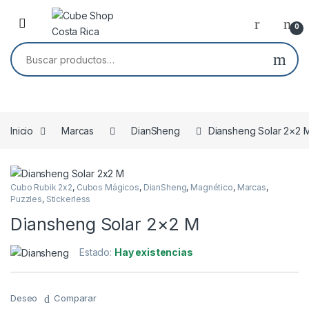
Skip to navigation
Skip to content
0
Buscar por:
Inicio
Marcas
DianSheng
Diansheng Solar 2×2 
Cubo Rubik 2x2
,
Cubos Mágicos
,
DianSheng
,
Magnético
,
Marcas
,
Puzzles
,
Stickerless
Diansheng Solar 2×2 M
Estado:
Hay existencias
Deseo
Comparar