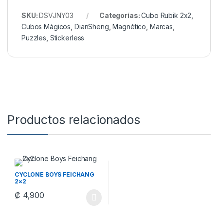
SKU:
DSVJNY03
Categorías:
Cubo Rubik 2x2
,
Cubos Mágicos
,
DianSheng
,
Magnético
,
Marcas
,
Puzzles
,
Stickerless
Productos relacionados
CYCLONE BOYS FEICHANG
2×2
₡
4,900
Este producto tiene múltiples variantes. Las opciones se pueden