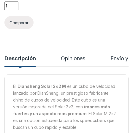
Diansheng Solar 2x2 M quantity
Comparar
Descripción
Opiniones
Envío y 
El
Diansheng Solar 2×2 M
es un cubo de velocidad
lanzado por DianSheng, un prestigioso fabricante
chino de cubos de velocidad. Este cubo es una
versión mejorada del Solar 2×2, con
imanes más
fuertes y un aspecto más premium
. El Solar M 2×2
es una opción estupenda para los speedcubers que
buscan un cubo rápido y estable.