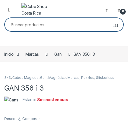
Skip to navigation
Skip to content
0
Buscar por:
Inicio
Marcas
Gan
GAN 356 i 3
Agotado
3x3
,
Cubos Mágicos
,
Gan
,
Magnético
,
Marcas
,
Puzzles
,
Stickerless
GAN 356 i 3
Estado:
Sin existencias
Deseo
Comparar