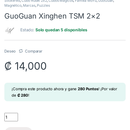
Stickered
,
Cubo Rubik 2x2
,
Cubos Mágicos
,
Familia MoYu
,
GuoGuan
,
Magnético
,
Marcas
,
Puzzles
GuoGuan Xinghen TSM 2×2
Estado:
Solo quedan 5 disponibles
Deseo
Comparar
₡
14,000
¡Compra este producto ahora y gane
280
Puntos
! ¡Por valor
de
₡
280
!
GuoGuan Xinghen TSM 2x2 quantity