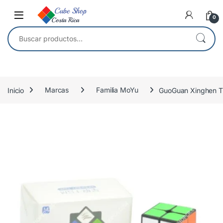
Skip to navigation
Skip to content
0
Buscar por:
Inicio
Marcas
Familia MoYu
GuoGuan Xinghen 