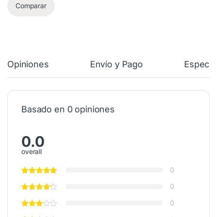
Comparar
Opiniones
Envío y Pago
Especif
Basado en 0 opiniones
0.0
overall
0
0
0