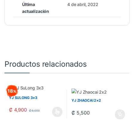
Última
4 de abril, 2022
actualización
Productos relacionados
18
YJ SULONG 3×3
YJ ZHAOCAI 2×2
₡
4,900
₡
6,000
₡
5,500
Este producto tiene múltiples variantes. Las opciones se pueden 