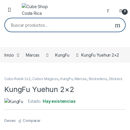
Skip to navigation
Skip to content
0
Buscar por:
Inicio
Marcas
KungFu
KungFu Yuehun 2×2
Cubo Rubik 2x2
,
Cubos Mágicos
,
KungFu
,
Marcas
,
Stickerless
,
Stickers
KungFu Yuehun 2×2
Estado:
Hay existencias
Deseo
Comparar