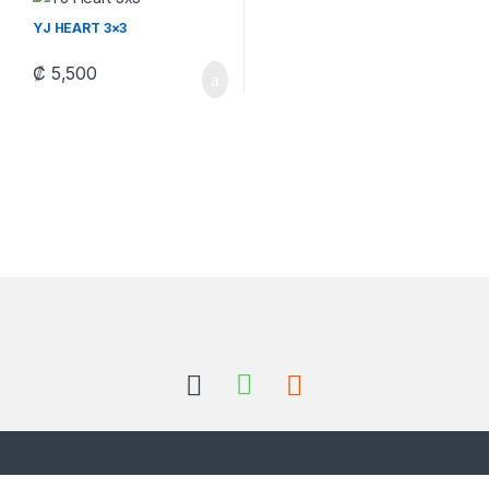
YJ HEART 3×3
₡
5,500