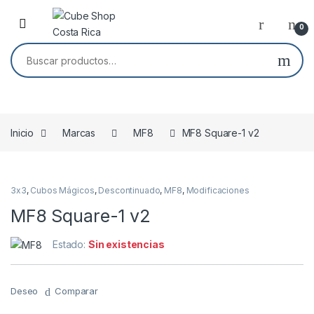
Skip to navigation
Skip to content
0
Buscar por:
Inicio
Marcas
MF8
MF8 Square-1 v2
Agotado
3x3
,
Cubos Mágicos
,
Descontinuado
,
MF8
,
Modificaciones
MF8 Square-1 v2
Estado:
Sin existencias
Deseo
Comparar