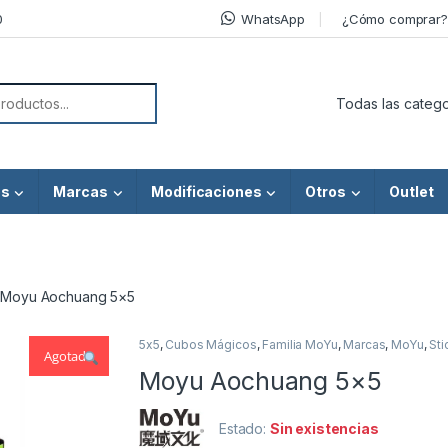
0
WhatsApp
¿Cómo comprar?
or:
os
Marcas
Modificaciones
Otros
Outlet
Moyu Aochuang 5×5
5x5
,
Cubos Mágicos
,
Familia MoYu
,
Marcas
,
MoYu
,
Sti
Agotado
Moyu Aochuang 5×5
Estado:
Sin existencias