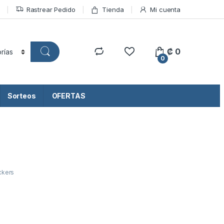
Rastrear Pedido
Tienda
Mi cuenta
₡
0
0
Sorteos
OFERTAS
ckers