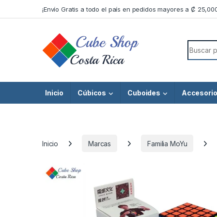
Skip to navigation
Skip to content
¡Envío Gratis a todo el país en pedidos mayores a ₡ 25,00
Search f
Inicio
Cúbicos
Cuboides
Accesori
Inicio
Marcas
Familia MoYu