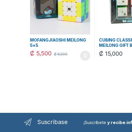
MOFANGJIAOSHI MEILONG
CUBING CLAS
5×5
MEILONG GIFT B
₡
5,500
₡
15,000
₡
6,000
Suscríbase
¡Suscríbete
y recibe i