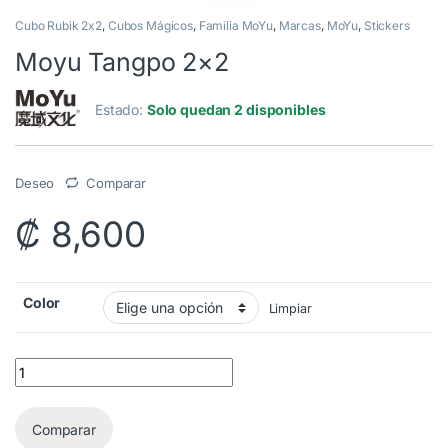
Cubo Rubik 2x2
,
Cubos Mágicos
,
Familia MoYu
,
Marcas
,
MoYu
,
Stickers
Moyu Tangpo 2×2
Estado:
Solo quedan 2 disponibles
Deseo
Comparar
₡
8,600
Color
Limpiar
Moyu Tangpo 2x2 quantity
Comparar