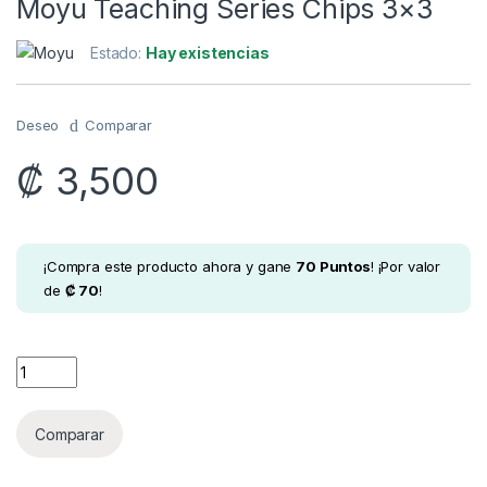
Moyu Teaching Series Chips 3×3
Estado:
Hay existencias
Deseo
Comparar
₡
3,500
¡Compra este producto ahora y gane
70
Puntos
! ¡Por valor
de
₡
70
!
Moyu Teaching Series Chips 3x3 quantity
Comparar