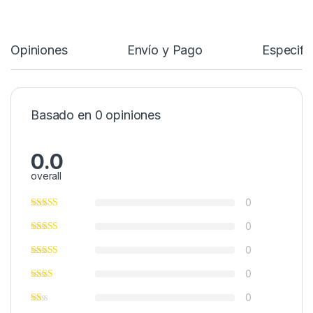
Opiniones
Envío y Pago
Especifi
Basado en 0 opiniones
0.0
overall
0
0
0
0
0