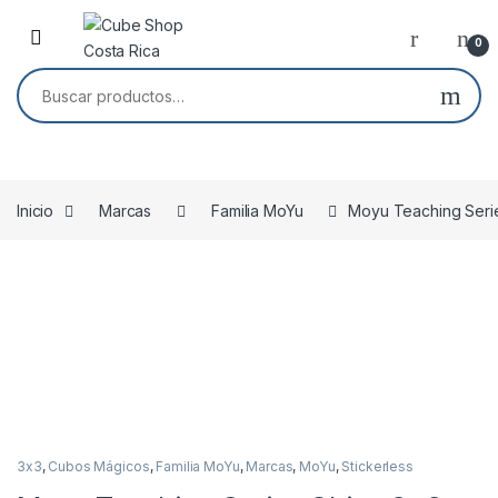
Skip to navigation
Skip to content
0
Buscar por:
Inicio
Marcas
Familia MoYu
Moyu Teaching Seri
3x3
,
Cubos Mágicos
,
Familia MoYu
,
Marcas
,
MoYu
,
Stickerless