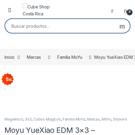
Skip to navigation
Skip to content
0
Buscar por:
Inicio
Marcas
Familia MoYu
Moyu YueXiao EDM 
Agotado
5
Magnético
,
3x3
,
Cubos Mágicos
,
Familia MoYu
,
Marcas
,
MoYu
,
Stickers
Moyu YueXiao EDM 3×3 –