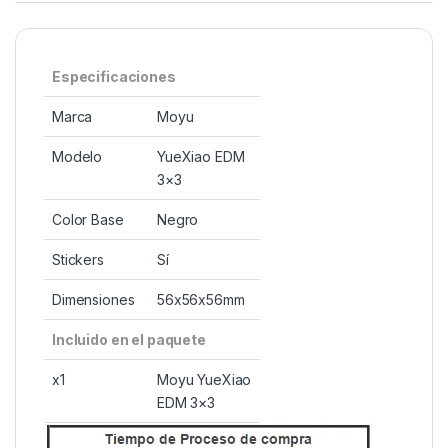
Especificaciones
Marca
Moyu
Modelo
YueXiao EDM
3×3
Color Base
Negro
Stickers
Sí
Dimensiones
56x56x56mm
Incluido en el paquete
x1
Moyu YueXiao
EDM 3×3