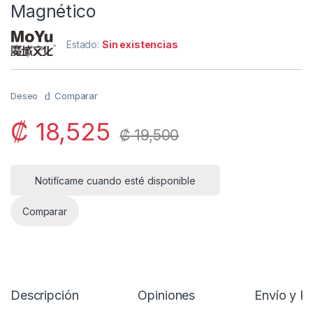
Magnético
Estado:
Sin existencias
Deseo
Comparar
₡
18,525
₡
19,500
Notifícame cuando esté disponible
Comparar
Descripción
Opiniones
Envío y P