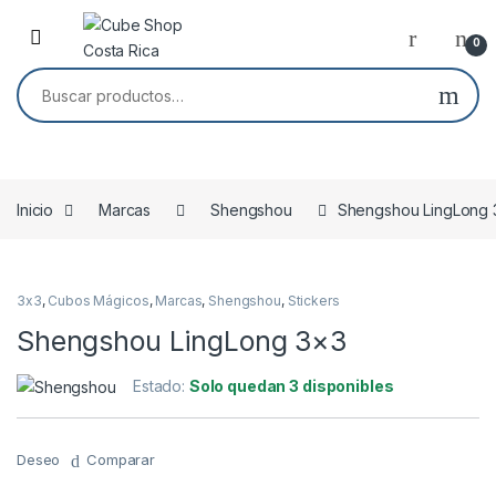
Skip to navigation
Skip to content
0
Buscar por:
Inicio
Marcas
Shengshou
Shengshou LingLong 
3x3
,
Cubos Mágicos
,
Marcas
,
Shengshou
,
Stickers
Shengshou LingLong 3×3
Estado:
Solo quedan 3 disponibles
Deseo
Comparar