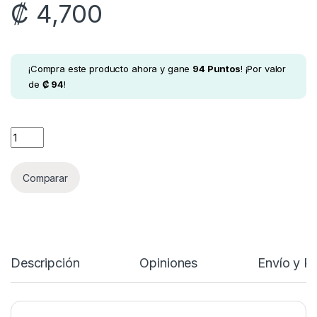
₡
4,700
¡Compra este producto ahora y gane
94
Puntos
! ¡Por valor
de
₡
94
!
Shengshou LingLong 3x3 quantity
Comparar
Descripción
Opiniones
Envío y P