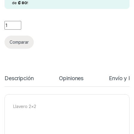
de
₡
80
!
QiYi Key Ring Cube 2x2 quantity
Comparar
Descripción
Opiniones
Envío y P
Llavero 2×2