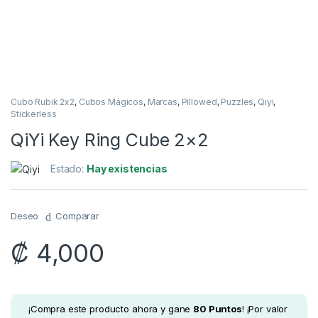
Cubo Rubik 2x2
,
Cubos Mágicos
,
Marcas
,
Pillowed
,
Puzzles
,
Qiyi
,
Stickerless
QiYi Key Ring Cube 2×2
Estado:
Hay existencias
Deseo
Comparar
₡
4,000
¡Compra este producto ahora y gane
80
Puntos
! ¡Por valor