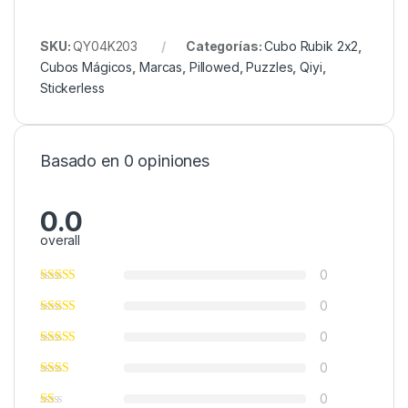
SKU:
QY04K203
Categorías:
Cubo Rubik 2x2
,
Cubos Mágicos
,
Marcas
,
Pillowed
,
Puzzles
,
Qiyi
,
Stickerless
Basado en 0 opiniones
0.0
overall
0
0
0
0
0