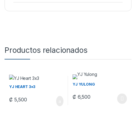
Productos relacionados
YJ YULONG
YJ HEART 3×3
₡
6,500
₡
5,500
Este producto tiene múltiples v