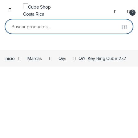
Skip to navigation
Skip to content
0
Buscar por:
Inicio
Marcas
Qiyi
QiYi Key Ring Cube 2×2