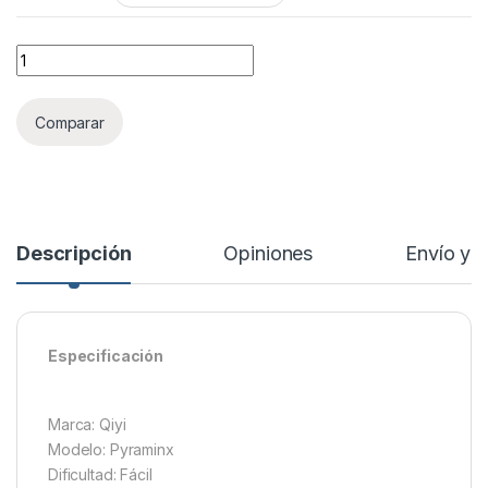
QiYi Pyraminx quantity
Comparar
Descripción
Opiniones
Envío y 
Especificación
Marca: Qiyi
Modelo: Pyraminx
Dificultad: Fácil