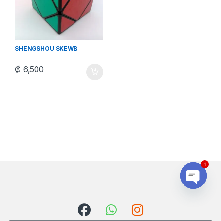
SHENGSHOU SKEWB
₡
6,500
1
Open ch