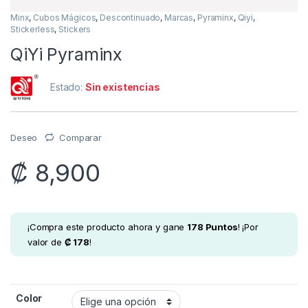
Minx
,
Cubos Mágicos
,
Descontinuado
,
Marcas
,
Pyraminx
,
Qiyi
,
Stickerless
,
Stickers
QiYi Pyraminx
Estado:
Sin existencias
Deseo
Comparar
₡
8,900
¡Compra este producto ahora y gane
178
Puntos
! ¡Por
valor de
₡
178
!
Color