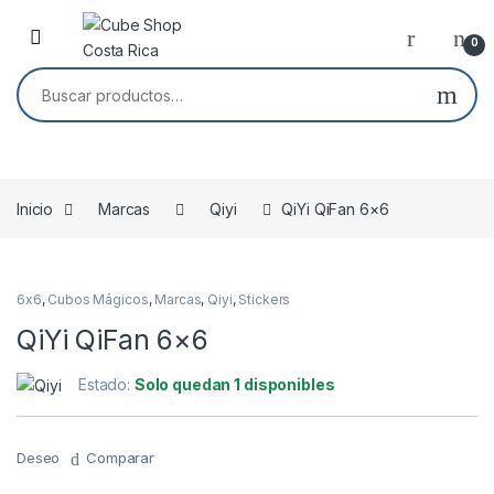
Skip to navigation
Skip to content
0
Buscar por:
Inicio
Marcas
Qiyi
QiYi QiFan 6×6
6x6
,
Cubos Mágicos
,
Marcas
,
Qiyi
,
Stickers
QiYi QiFan 6×6
Estado:
Solo quedan 1 disponibles
Deseo
Comparar