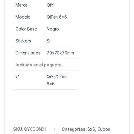
Marca
QiYi
Modelo
QiFan 6×6
Color Base
Negro
Stickers
Sí
Dimensiones
70x70x70mm
Incluido en el paquete
x1
QiYi QiFan
6×6
SKU:
QY0DQN01
Categorías:
6x6
,
Cubos