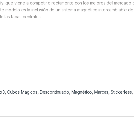
Qiyi que viene a competir directamente con los mejores del mercado
e modelo es la inclusión de un sistema magnético intercambiable de 
o las tapas centrales.
3x3
,
Cubos Mágicos
,
Descontinuado
,
Magnético
,
Marcas
,
Stickerless