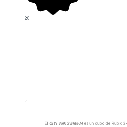
20
El
QiYi Valk 3 Elite M
es un cubo de Rubik 3×3