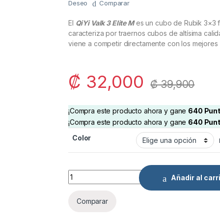
Deseo
Comparar
El
QiYi Valk 3 Elite M
es un cubo de Rubik 3×3 fa
caracteriza por traernos cubos de altísima cali
viene a competir directamente con los mejore
₡
32,000
₡
39,900
¡Compra este producto ahora y gane
640
Pun
¡Compra este producto ahora y gane
640
Pun
Color
QiYi Valk 3 Elite M 3x3 quantity
Añadir al carr
Comparar