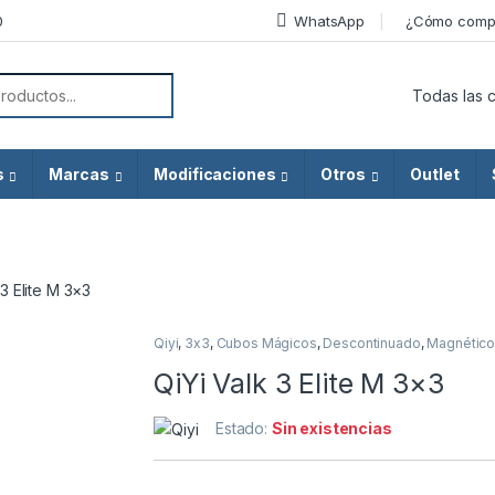
0
WhatsApp
¿Cómo comp
or:
s
Marcas
Modificaciones
Otros
Outlet
 3 Elite M 3×3
Qiyi
,
3x3
,
Cubos Mágicos
,
Descontinuado
,
Magnétic
QiYi Valk 3 Elite M 3×3
Estado:
Sin existencias