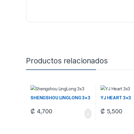
Productos relacionados
SHENGSHOU LINGLONG 3×3
YJ HEART 3×3
₡
4,700
₡
5,500