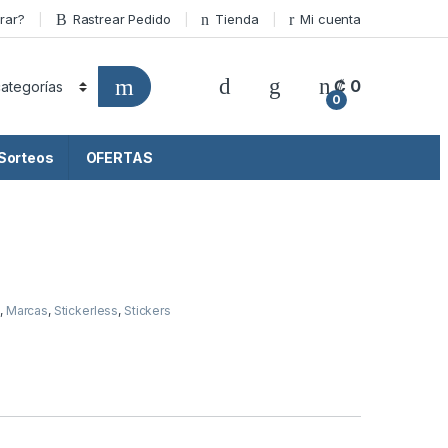
rar?
Rastrear Pedido
Tienda
Mi cuenta
₡
0
0
Sorteos
OFERTAS
o
,
Marcas
,
Stickerless
,
Stickers