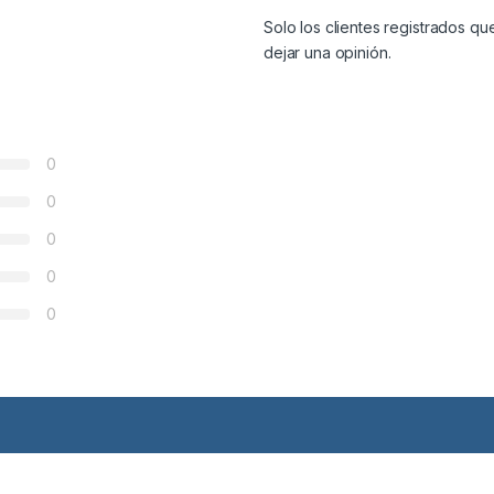
Solo los clientes registrados 
dejar una opinión.
0
0
0
0
0