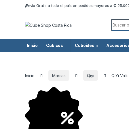
Skip to navigation
Skip to content
¡Envío Gratis a todo el país en pedidos mayores a ₡ 25,00
Search f
Inicio
Cúbicos
Cuboides
Accesorio
Inicio
Marcas
Qiyi
QiYi Valk