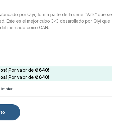
bricado por Qiyi, forma parte de la serie “Valk” que se
dad. Este es el mejor cubo 3×3 desarollado por Qiyi que
s del mercado como GAN.
tos
! ¡Por valor de
₡
640
!
tos
! ¡Por valor de
₡
640
!
Limpiar
ito