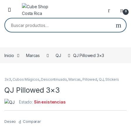
Skip to navigation
Skip to content
0
Buscar por:
Inicio
Marcas
QJ
QJ Pillowed 3×3
Agotado
3x3
,
Cubos Mágicos
,
Descontinuado
,
Marcas
,
Pillowed
,
QJ
,
Stickers
QJ Pillowed 3×3
Estado:
Sin existencias
Deseo
Comparar