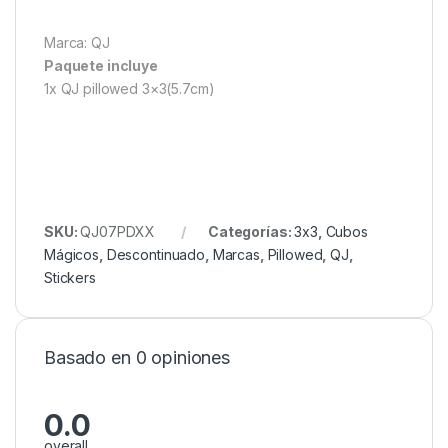
Marca: QJ
Paquete incluye
1x QJ pillowed 3×3(5.7cm)
SKU:
QJ07PDXX
Categorías:
3x3
,
Cubos
Mágicos
,
Descontinuado
,
Marcas
,
Pillowed
,
QJ
,
Stickers
Basado en 0 opiniones
0.0
overall