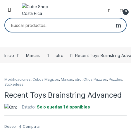
Skip to navigation
Skip to content
0
Buscar por:
Inicio
Marcas
otro
Recent Toys Brainstring Adv
Modificaciones
,
Cubos Mágicos
,
Marcas
,
otro
,
Otros Puzzles
,
Puzzles
,
Stickerless
Recent Toys Brainstring Advanced
Estado:
Solo quedan 1 disponibles
Deseo
Comparar