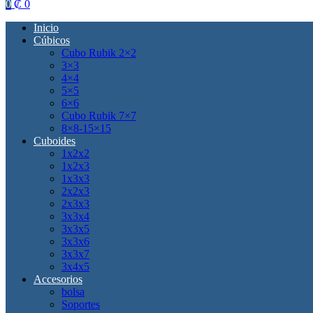
0
₡
0
Inicio
Cúbicos
Cubo Rubik 2×2
3×3
4×4
5×5
6×6
Cubo Rubik 7×7
8×8-15×15
Cuboides
1x2x2
1x2x3
1x3x3
2x2x3
2x3x3
3x3x4
3x3x5
3x3x6
3x3x7
3x4x5
Accesorios
bolsa
Soportes