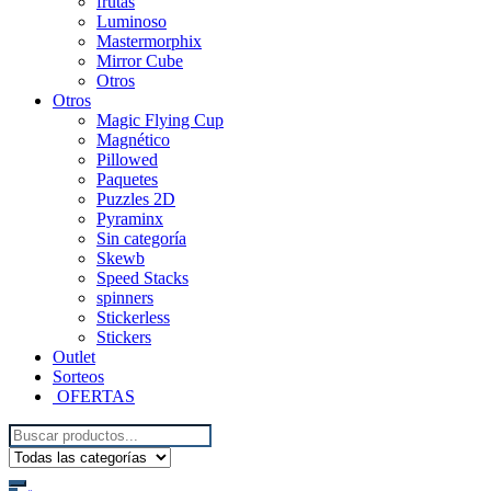
frutas
Luminoso
Mastermorphix
Mirror Cube
Otros
Otros
Magic Flying Cup
Magnético
Pillowed
Paquetes
Puzzles 2D
Pyraminx
Sin categoría
Skewb
Speed Stacks
spinners
Stickerless
Stickers
Outlet
Sorteos
OFERTAS
Search
for: