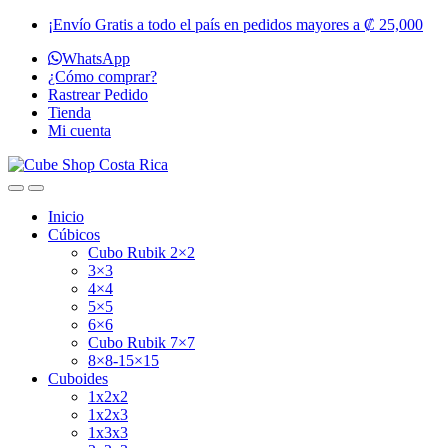
Skip
Skip
¡Envío Gratis a todo el país en pedidos mayores a ₡ 25,000
to
to
WhatsApp
navigation
content
¿Cómo comprar?
Rastrear Pedido
Tienda
Mi cuenta
Inicio
Cúbicos
Cubo Rubik 2×2
3×3
4×4
5×5
6×6
Cubo Rubik 7×7
8×8-15×15
Cuboides
1x2x2
1x2x3
1x3x3