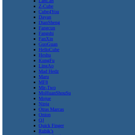
LanLan
Z-Cube
Cube4You
Dayan
DianSheng
Fangcun
Fangshi
FanXin
GuoGuan
HelloCube
Heshu
KungFu
LingAo
Mad Hedz
Maru
MF8
Mir-Two
MoHuanShouSu
Mojue
Ninja
Otras Marcas
Onion
QJ
Quick Finger
Rubik’s