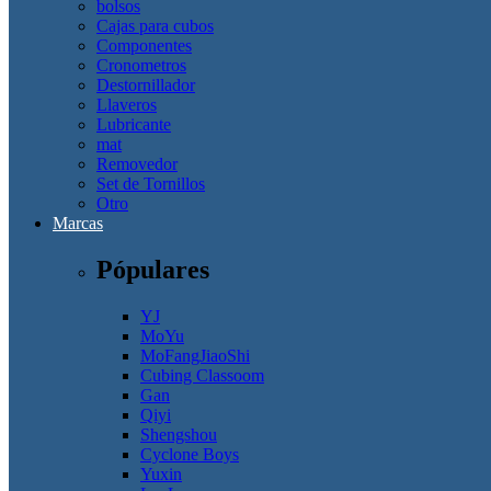
bolsos
Cajas para cubos
Componentes
Cronometros
Destornillador
Llaveros
Lubricante
mat
Removedor
Set de Tornillos
Otro
Marcas
Pópulares
YJ
MoYu
MoFangJiaoShi
Cubing Classoom
Gan
Qiyi
Shengshou
Cyclone Boys
Yuxin