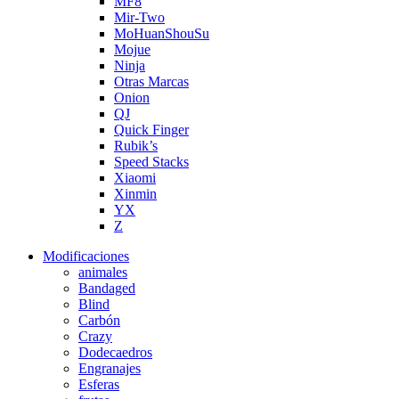
MF8
Mir-Two
MoHuanShouSu
Mojue
Ninja
Otras Marcas
Onion
QJ
Quick Finger
Rubik’s
Speed Stacks
Xiaomi
Xinmin
YX
Z
Modificaciones
animales
Bandaged
Blind
Carbón
Crazy
Dodecaedros
Engranajes
Esferas