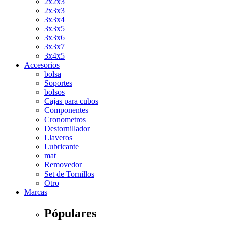
2x2x3
2x3x3
3x3x4
3x3x5
3x3x6
3x3x7
3x4x5
Accesorios
bolsa
Soportes
bolsos
Cajas para cubos
Componentes
Cronometros
Destornillador
Llaveros
Lubricante
mat
Removedor
Set de Tornillos
Otro
Marcas
Pópulares