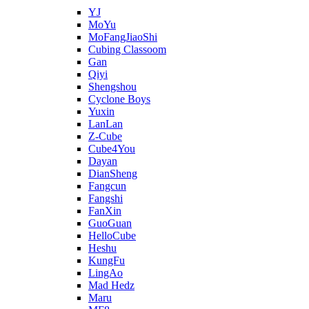
YJ
MoYu
MoFangJiaoShi
Cubing Classoom
Gan
Qiyi
Shengshou
Cyclone Boys
Yuxin
LanLan
Z-Cube
Cube4You
Dayan
DianSheng
Fangcun
Fangshi
FanXin
GuoGuan
HelloCube
Heshu
KungFu
LingAo
Mad Hedz
Maru