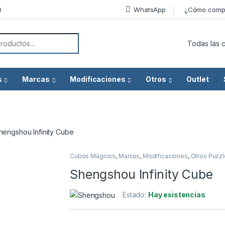
0
WhatsApp
¿Cómo comp
or:
s
Marcas
Modificaciones
Otros
Outlet
hengshou Infinity Cube
Cubos Mágicos
,
Marcas
,
Modificaciones
,
Otros Puzz
Shengshou Infinity Cube
Estado:
Hay existencias