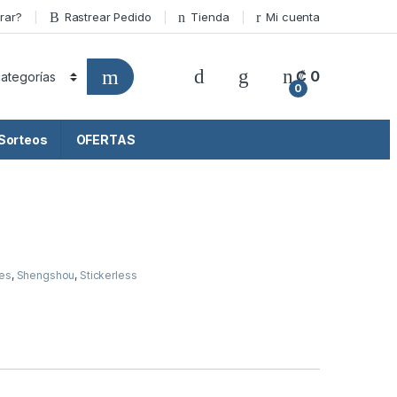
rar?
Rastrear Pedido
Tienda
Mi cuenta
₡
0
0
Sorteos
OFERTAS
les
,
Shengshou
,
Stickerless