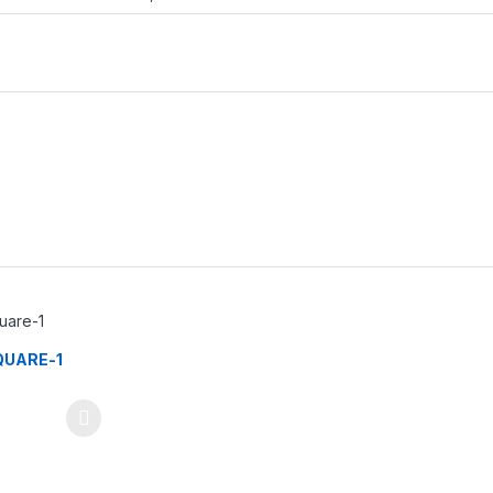
QUARE-1
ne múltiples variantes. Las opciones se pueden elegir en la página d