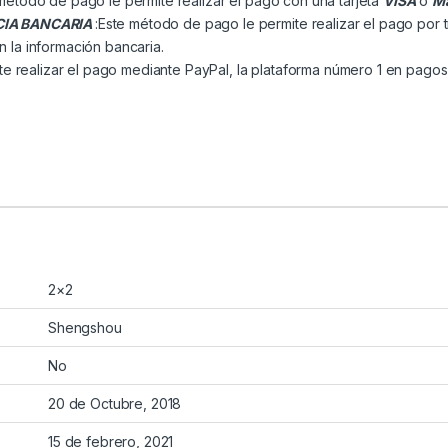
método de pago le permite realizar el pago con una tarjeta
VISA
o
Ma
CIA BANCARIA
:Este método de pago le permite realizar el pago por 
n la información bancaria.
e realizar el pago mediante PayPal, la plataforma número 1 en pagos 
2×2
Shengshou
No
20 de Octubre, 2018
15 de febrero, 2021