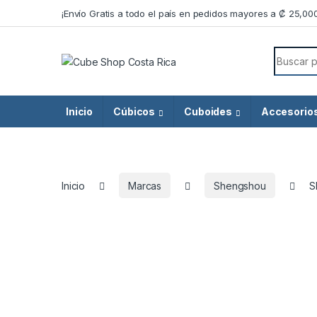
Skip to navigation
Skip to content
¡Envío Gratis a todo el país en pedidos mayores a ₡ 25,00
Search f
Inicio
Cúbicos
Cuboides
Accesorio
Inicio
Marcas
Shengshou
S