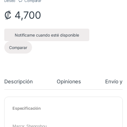
Deseo
Comparar
₡
4,700
Notifícame cuando esté disponible
Comparar
Descripción
Opiniones
Envío y 
Especificación
Marca: Shengshou