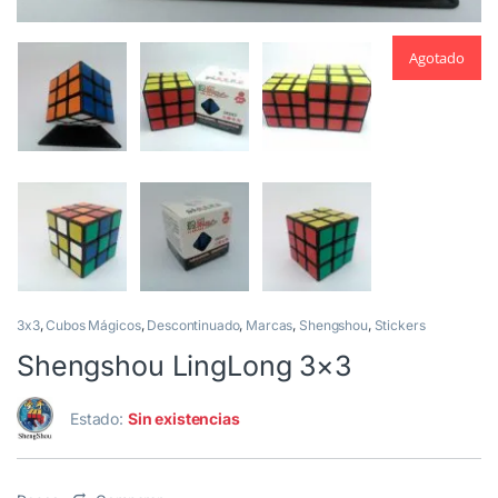
Agotado
3x3
,
Cubos Mágicos
,
Descontinuado
,
Marcas
,
Shengshou
,
Stickers
Shengshou LingLong 3×3
Estado:
Sin existencias