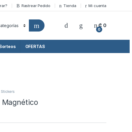
rar?
Rastrear Pedido
Tienda
Mi cuenta
₡
0
0
Sorteos
OFERTAS
,
Stickers
 Magnético