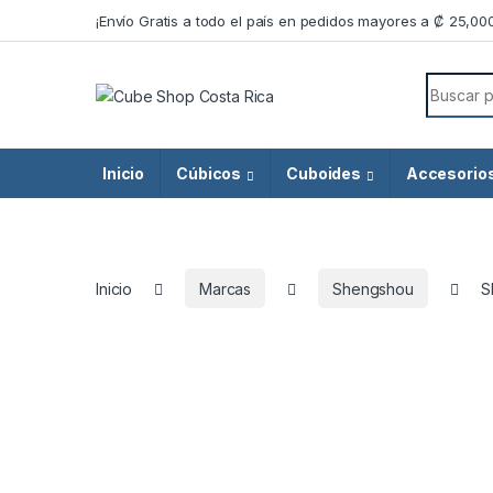
Skip to navigation
Skip to content
¡Envío Gratis a todo el país en pedidos mayores a ₡ 25,00
Search f
Inicio
Cúbicos
Cuboides
Accesorio
Inicio
Marcas
Shengshou
S