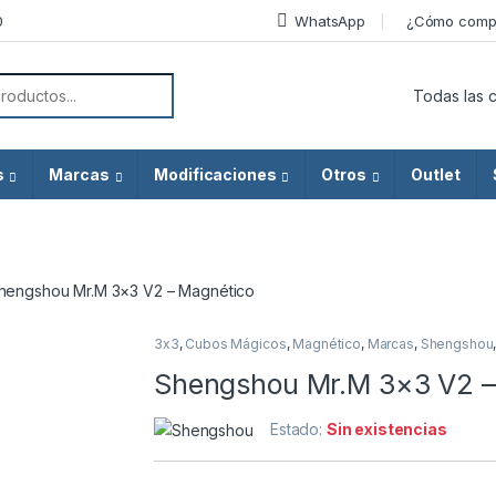
0
WhatsApp
¿Cómo comp
or:
s
Marcas
Modificaciones
Otros
Outlet
hengshou Mr.M 3×3 V2 – Magnético
3x3
,
Cubos Mágicos
,
Magnético
,
Marcas
,
Shengshou
Agotado
Shengshou Mr.M 3×3 V2 –
Estado:
Sin existencias