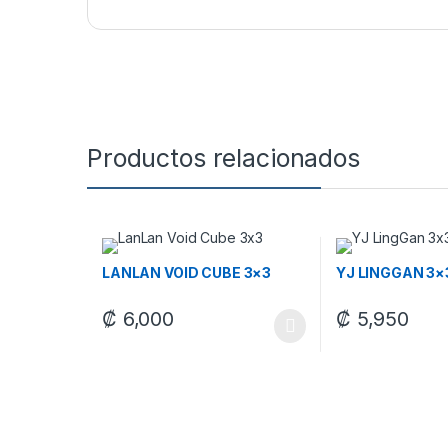
Productos relacionados
LANLAN VOID CUBE 3×3
YJ LINGGAN 3×
₡
6,000
₡
5,950
Este producto tiene múltiples variantes. Las opcione
Este producto tie