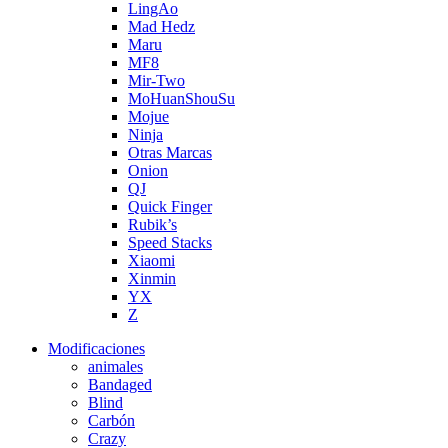
LingAo
Mad Hedz
Maru
MF8
Mir-Two
MoHuanShouSu
Mojue
Ninja
Otras Marcas
Onion
QJ
Quick Finger
Rubik’s
Speed Stacks
Xiaomi
Xinmin
YX
Z
Modificaciones
animales
Bandaged
Blind
Carbón
Crazy