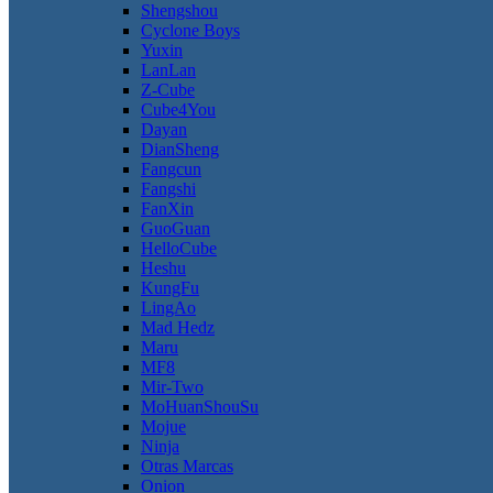
Shengshou
Cyclone Boys
Yuxin
LanLan
Z-Cube
Cube4You
Dayan
DianSheng
Fangcun
Fangshi
FanXin
GuoGuan
HelloCube
Heshu
KungFu
LingAo
Mad Hedz
Maru
MF8
Mir-Two
MoHuanShouSu
Mojue
Ninja
Otras Marcas
Onion