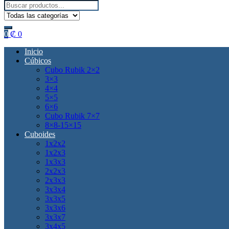
Search
for:
0
₡
0
Inicio
Cúbicos
Cubo Rubik 2×2
3×3
4×4
5×5
6×6
Cubo Rubik 7×7
8×8-15×15
Cuboides
1x2x2
1x2x3
1x3x3
2x2x3
2x3x3
3x3x4
3x3x5
3x3x6
3x3x7
3x4x5