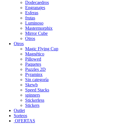
Dodecaedros
Engranajes
Esferas
frutas
Luminoso
Mastermorphix
Mirror Cube
Otros
Otros
Magic Flying Cup
Magnético
Pillowed
Paquetes
Puzzles 2D
Pyraminx
Sin categoría
Skewb
Speed Stacks
spinners
Stickerless
Stickers
Outlet
Sorteos
OFERTAS