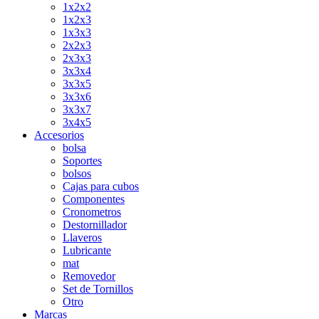
1x2x2
1x2x3
1x3x3
2x2x3
2x3x3
3x3x4
3x3x5
3x3x6
3x3x7
3x4x5
Accesorios
bolsa
Soportes
bolsos
Cajas para cubos
Componentes
Cronometros
Destornillador
Llaveros
Lubricante
mat
Removedor
Set de Tornillos
Otro
Marcas