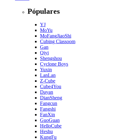
Pópulares
YJ
MoYu
MoFangJiaoShi
Cubing Classoom
Gan
Qiyi
Shengshou
Cyclone Boys
Yuxin
LanLan
Z-Cube
Cube4You
Dayan
DianSheng
Fangcun
Fangshi
FanXin
GuoGuan
HelloCube
Heshu
KungFu