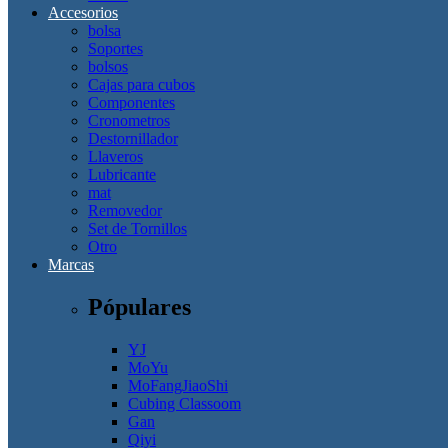
Accesorios
bolsa
Soportes
bolsos
Cajas para cubos
Componentes
Cronometros
Destornillador
Llaveros
Lubricante
mat
Removedor
Set de Tornillos
Otro
Marcas
Pópulares
YJ
MoYu
MoFangJiaoShi
Cubing Classoom
Gan
Qiyi