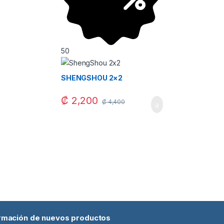
50
SHENGSHOU 2×2
₡
2,200
₡
4,400
ormación de nuevos productos