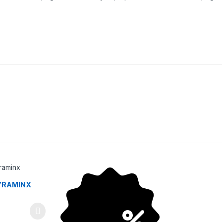
YRAMINX
ne múltiples variantes. Las opciones se pueden elegir en la página d