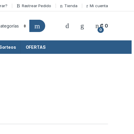
rar?
Rastrear Pedido
Tienda
Mi cuenta
₡
0
0
Sorteos
OFERTAS