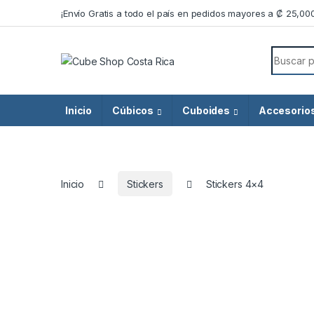
Skip to navigation
Skip to content
¡Envío Gratis a todo el país en pedidos mayores a ₡ 25,00
Search f
Inicio
Cúbicos
Cuboides
Accesorio
Inicio
Stickers
Stickers 4×4