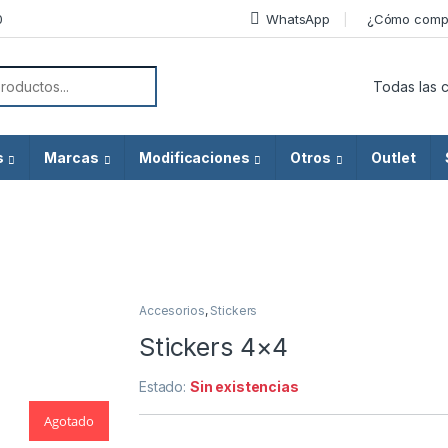
0
WhatsApp
¿Cómo comp
or:
s
Marcas
Modificaciones
Otros
Outlet
Accesorios
,
Stickers
Agotado
Stickers 4×4
Estado:
Sin existencias
Agotado