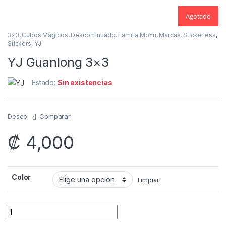
Agotado
3x3
,
Cubos Mágicos
,
Descontinuado
,
Familia MoYu
,
Marcas
,
Stickerless
,
Stickers
,
YJ
YJ Guanlong 3×3
Estado:
Sin existencias
Deseo
Comparar
₡
4,000
Color
Limpiar
YJ Guanlong 3x3 quantity