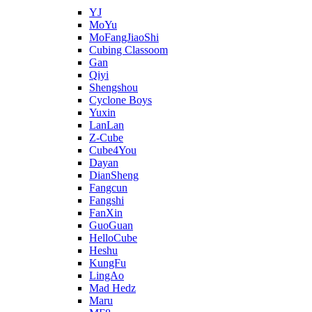
YJ
MoYu
MoFangJiaoShi
Cubing Classoom
Gan
Qiyi
Shengshou
Cyclone Boys
Yuxin
LanLan
Z-Cube
Cube4You
Dayan
DianSheng
Fangcun
Fangshi
FanXin
GuoGuan
HelloCube
Heshu
KungFu
LingAo
Mad Hedz
Maru