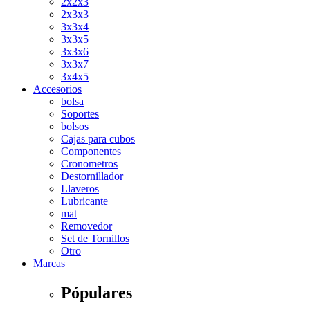
2x2x3
2x3x3
3x3x4
3x3x5
3x3x6
3x3x7
3x4x5
Accesorios
bolsa
Soportes
bolsos
Cajas para cubos
Componentes
Cronometros
Destornillador
Llaveros
Lubricante
mat
Removedor
Set de Tornillos
Otro
Marcas
Pópulares