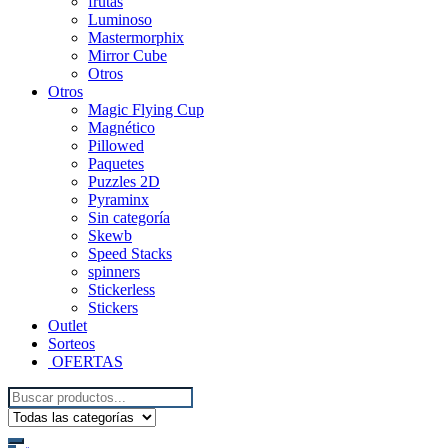
frutas
Luminoso
Mastermorphix
Mirror Cube
Otros
Otros
Magic Flying Cup
Magnético
Pillowed
Paquetes
Puzzles 2D
Pyraminx
Sin categoría
Skewb
Speed Stacks
spinners
Stickerless
Stickers
Outlet
Sorteos
OFERTAS
Search
for: