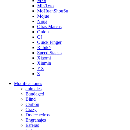
MF8
Mir-Two
MoHuanShouSu
Mojue
Ninja
Otras Marcas
Onion
QJ
Quick Finger
Rubik’s
Speed Stacks
Xiaomi
Xinmin
YX
Z
Modificaciones
animales
Bandaged
Blind
Carbón
Crazy
Dodecaedros
Engranajes
Esferas