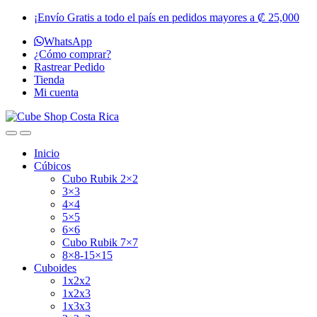
Skip
Skip
¡Envío Gratis a todo el país en pedidos mayores a ₡ 25,000
to
to
WhatsApp
navigation
content
¿Cómo comprar?
Rastrear Pedido
Tienda
Mi cuenta
Inicio
Cúbicos
Cubo Rubik 2×2
3×3
4×4
5×5
6×6
Cubo Rubik 7×7
8×8-15×15
Cuboides
1x2x2
1x2x3
1x3x3