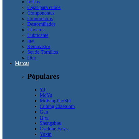
bolsos
Cajas para cubos
Componentes
Cronometros
Destornillador
Llaveros
Lubricante
mat
Removedor
Set de Tornillos
Otro
Marcas
Pópulares
YJ
MoYu
MoFangJiaoShi
Cubing Classoom
Gan
Qiyi
Shengshou
Cyclone Boys
Yuxin