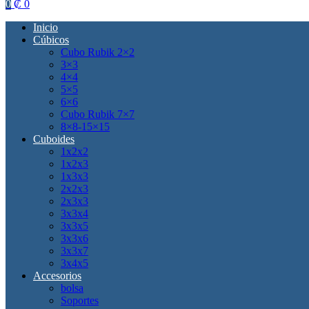
0
₡
0
Inicio
Cúbicos
Cubo Rubik 2×2
3×3
4×4
5×5
6×6
Cubo Rubik 7×7
8×8-15×15
Cuboides
1x2x2
1x2x3
1x3x3
2x2x3
2x3x3
3x3x4
3x3x5
3x3x6
3x3x7
3x4x5
Accesorios
bolsa
Soportes