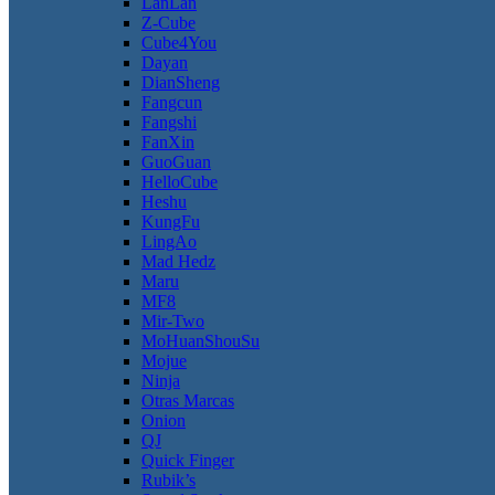
LanLan
Z-Cube
Cube4You
Dayan
DianSheng
Fangcun
Fangshi
FanXin
GuoGuan
HelloCube
Heshu
KungFu
LingAo
Mad Hedz
Maru
MF8
Mir-Two
MoHuanShouSu
Mojue
Ninja
Otras Marcas
Onion
QJ
Quick Finger
Rubik’s