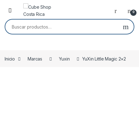
Skip to navigation
Skip to content
0
Buscar por:
Inicio
Marcas
Yuxin
YuXin Little Magic 2×2