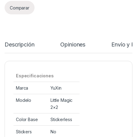
Comparar
Descripción
Opiniones
Envío y P
Especificaciones
Marca
YuXin
Modelo
Little Magic
2×2
Color Base
Stickerless
Stickers
No