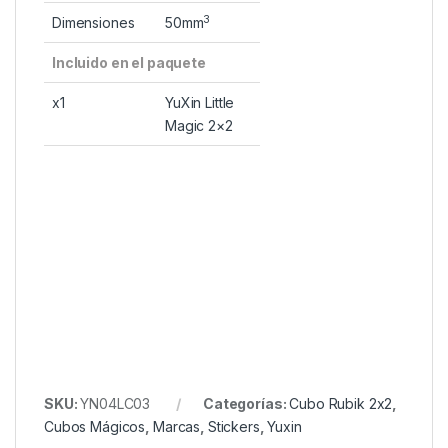
3
Dimensiones
50mm
Incluido en el paquete
x1
YuXin Little
Magic 2×2
SKU:
YN04LC03
Categorías:
Cubo Rubik 2x2
,
Cubos Mágicos
,
Marcas
,
Stickers
,
Yuxin