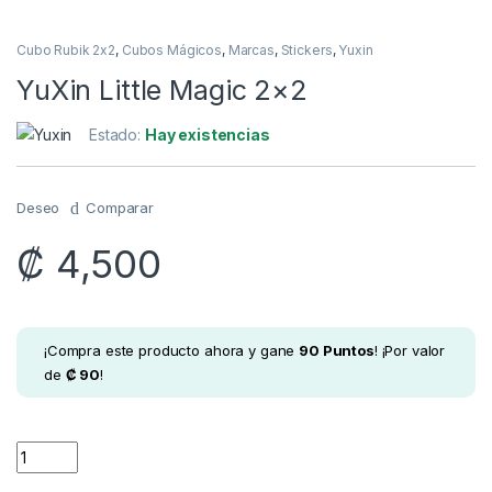
Cubo Rubik 2x2
,
Cubos Mágicos
,
Marcas
,
Stickers
,
Yuxin
YuXin Little Magic 2×2
Estado:
Hay existencias
Deseo
Comparar
₡
4,500
¡Compra este producto ahora y gane
90
Puntos
! ¡Por valor
de
₡
90
!
YuXin Little Magic 2x2 quantity