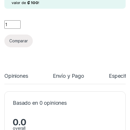
valor de
₡
100
!
YuXin Magic Eye 2x2 quantity
Comparar
Opiniones
Envío y Pago
Especifi
Basado en 0 opiniones
0.0
overall