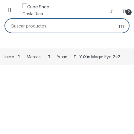
Skip to navigation
Skip to content
0
Buscar por:
Inicio
Marcas
Yuxin
YuXin Magic Eye 2×2