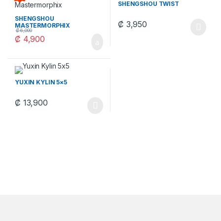
SHENGSHOU TWIST
SHENGSHOU
₡
3,950
MASTERMORPHIX
₡
6,000
Este producto tiene múltiples v
₡
4,900
YUXIN KYLIN 5×5
₡
13,900
Este producto tiene múltiples variantes. Las opciones se pueden