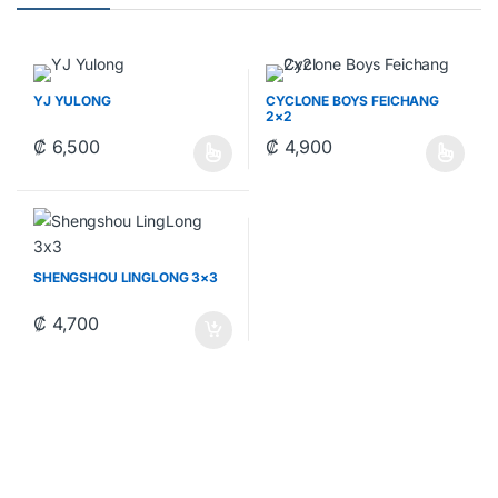
YJ YULONG
CYCLONE BOYS FEICHANG
2×2
₡
6,500
₡
4,900
Este producto tiene múltiples variantes. Las opciones se pueden 
Este producto tiene múltiples va
SHENGSHOU LINGLONG 3×3
₡
4,700