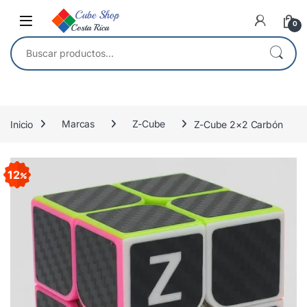
Skip to navigation
Skip to content
0
Buscar por:
Inicio
Marcas
Z-Cube
Z-Cube 2×2 Carbón
12