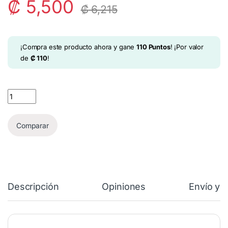
₡
5,500
₡
6,215
¡Compra este producto ahora y gane
110
Puntos
! ¡Por valor
de
₡
110
!
Z-Cube 2x2 Carbón quantity
Comparar
Descripción
Opiniones
Envío y 