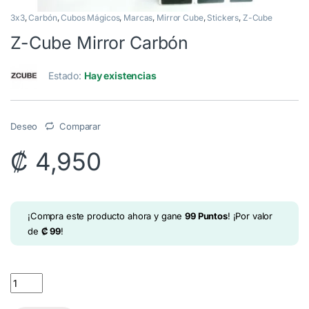
3x3
,
Carbón
,
Cubos Mágicos
,
Marcas
,
Mirror Cube
,
Stickers
,
Z-Cube
Z-Cube Mirror Carbón
Estado:
Hay existencias
Deseo
Comparar
₡
4,950
¡Compra este producto ahora y gane
99
Puntos
! ¡Por valor
de
₡
99
!
Z-Cube Mirror Carbón quantity