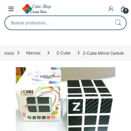
Skip to navigation
Skip to content
0
Buscar por:
Inicio
Marcas
Z-Cube
Z-Cube Mirror Carbón