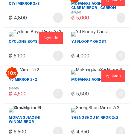
QIYI MIRROR 3×3
MOFANGJIAOSHI FISHER
CUBE MIRROR – CARBON
₡
5,500
₡
4,800
₡
5,000
Este producto tiene múltiples variantes. Las opciones se pueden
Agotado
CYCLONE BOYS MIRROR 3×3
YJ FLOOPY GHOST
₡
5,100
₡
4,000
Este producto tiene múltiples v
10
Agotado
YJ MIRROR 2×2
MOFANGJIAOSHI MIRROR S
₡
5,000
₡
4,500
₡
5,500
Este producto tiene múltiples variantes. Las opciones se pueden
Este producto tiene múltiples v
MOFANGJIAOSHI
SHENGSHOU MIRROR 2×2
WINDMIRROR
₡
5,500
₡
4,950