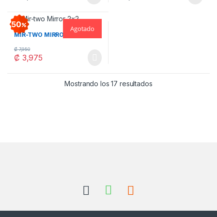
Este producto tiene múltiples variantes. Las opciones se pueden
Este producto tiene múltiples v
50
Agotado
MIR-TWO MIRROR 2×2
₡
7,950
₡
3,975
Ordenado por los úl
Mostrando los 17 resultados