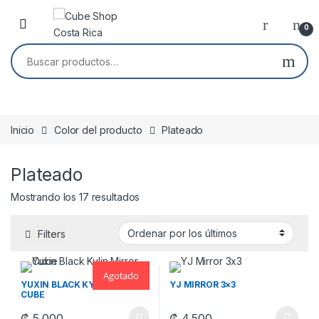
Skip to navigation
Skip to content
0
Buscar por:
Inicio
Color del producto
Plateado
Plateado
Ordenado por los últimos
Mostrando los 17 resultados
Filters
Agotado
YUXIN BLACK KYLIN MIRROR
YJ MIRROR 3×3
CUBE
₡
5,000
₡
4,500