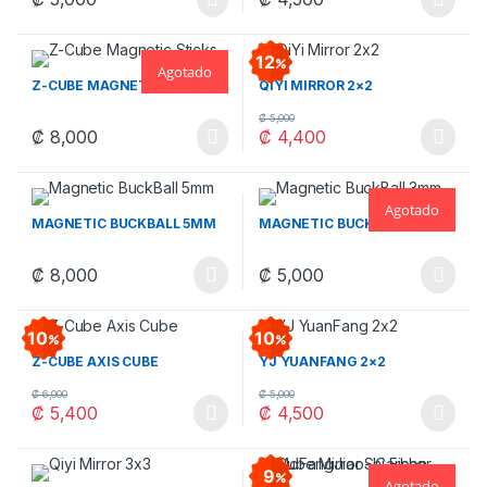
Este producto tiene múltiples v
12
Agotado
Z-CUBE MAGNETIC STICKS
QIYI MIRROR 2×2
₡
5,000
₡
8,000
₡
4,400
Este producto tiene múltiples v
Agotado
MAGNETIC BUCKBALL 5MM
MAGNETIC BUCKBALL 3MM
₡
8,000
₡
5,000
Este producto tiene múltiples variantes. Las opciones se pueden
Este producto tiene múltiples v
10
10
Z-CUBE AXIS CUBE
YJ YUANFANG 2×2
₡
6,000
₡
5,000
₡
5,400
₡
4,500
Este producto tiene múltiples variantes. Las opciones se pueden
Este producto tiene múltiples v
9
Agotado