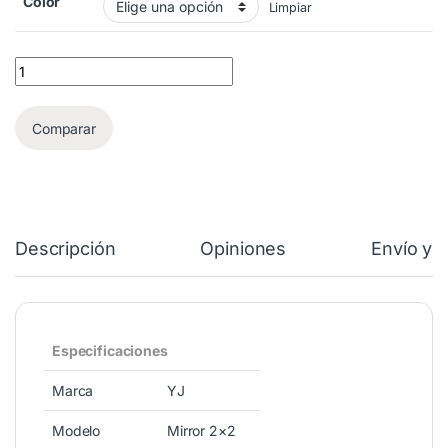
Color
Limpiar
YJ Mirror 2x2 quantity
Comparar
Descripción
Opiniones
Envío y 
Especificaciones
Marca
YJ
Modelo
Mirror 2×2