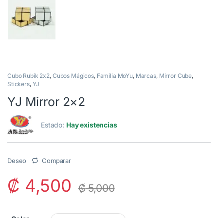
Cubo Rubik 2x2
,
Cubos Mágicos
,
Familia MoYu
,
Marcas
,
Mirror Cube
,
Stickers
,
YJ
YJ Mirror 2×2
Estado:
Hay existencias
Deseo
Comparar
₡
4,500
₡
5,000