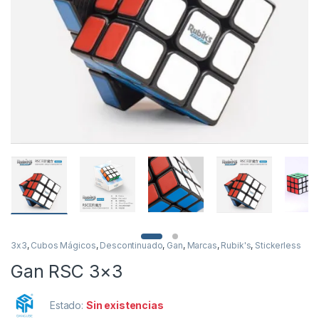
3x3
,
Cubos Mágicos
,
Descontinuado
,
Gan
,
Marcas
,
Rubik's
,
Stickerless
Gan RSC 3×3
Estado:
Sin existencias