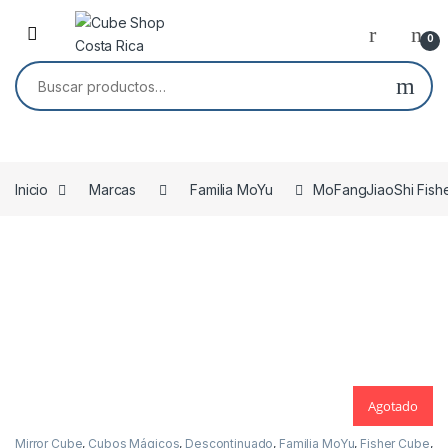
Skip to navigation
Skip to content
0
Buscar por:
Inicio
Marcas
Familia MoYu
MoFangJiaoShi Fishe
Agotado
Agotado
Mirror Cube
,
Cubos Mágicos
,
Descontinuado
,
Familia MoYu
,
Fisher Cube
,