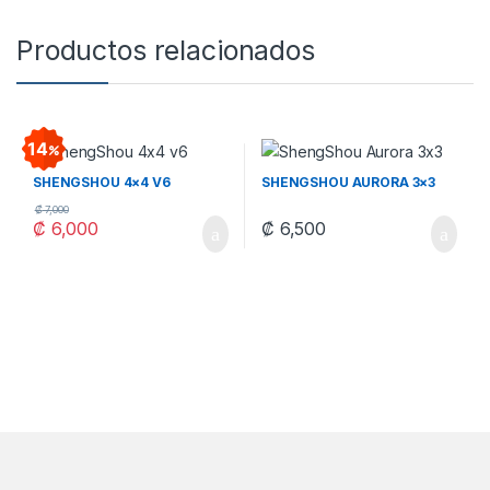
Productos relacionados
14
SHENGSHOU 4×4 V6
SHENGSHOU AURORA 3×3
₡
7,000
₡
6,000
₡
6,500