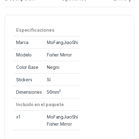
Especificaciones
Marca
MoFangJiaoShi
Modelo
Fisher Mirror
Color Base
Negro
Stickers
Sí
3
Dimensiones
56mm
Incluido en el paquete
x1
MoFangJiaoShi
Fisher Mirror