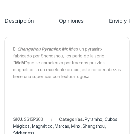
Descripción
Opiniones
Envío y P
El
Shengshou Pyraminx Mr.M
es un pyraminx
fabricado por Shengshou, es parte de la serie
“
Mr.M
”que se caracteriza por traernos puzzles
magnéticos a un excelente precio, este rompecabezas
tiene una superficie con textura rugosa.
SKU:
SS15P303
Categorías:
Pyraminx
,
Cubos
Mágicos
,
Magnético
,
Marcas
,
Minx
,
Shengshou
,
Stickerless