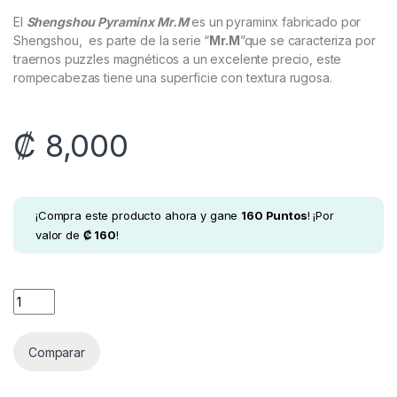
El
Shengshou Pyraminx Mr.M
es un pyraminx fabricado por
Shengshou, es parte de la serie “
Mr.M
”que se caracteriza por
traernos puzzles magnéticos a un excelente precio, este
rompecabezas tiene una superficie con textura rugosa.
₡
8,000
¡Compra este producto ahora y gane
160
Puntos
! ¡Por
valor de
₡
160
!
Shengshou Pyraminx Mr.M quantity
Comparar