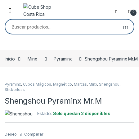
Skip to navigation
Skip to content
0
Buscar por:
Inicio
Minx
Pyraminx
Shengshou Pyraminx Mr.M
Pyraminx
,
Cubos Mágicos
,
Magnético
,
Marcas
,
Minx
,
Shengshou
,
Stickerless
Shengshou Pyraminx Mr.M
Estado:
Solo quedan 2 disponibles
Deseo
Comparar