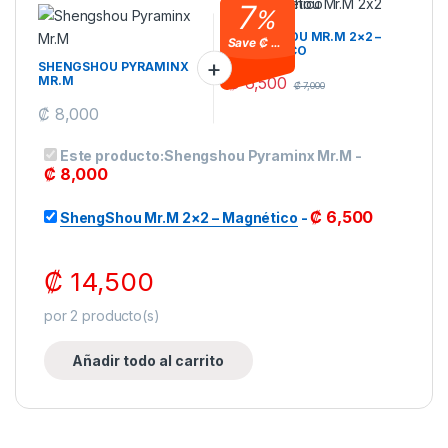
7
%
SHENGSHOU MR.M 2×2 –
Save
₡ 500
MAGNÉTICO
SHENGSHOU PYRAMINX
₡
6,500
MR.M
₡
7,000
Este producto tiene múltiples var
₡
8,000
Este producto:
Shengshou Pyraminx Mr.M
-
₡
8,000
₡
6,500
ShengShou Mr.M 2×2 – Magnético
-
₡
14,500
por
2
producto(s)
Añadir todo al carrito