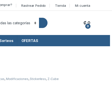
omprar?
Rastrear Pedido
Tienda
Mi cuenta
₡
0
0
Sorteos
OFERTAS
cas
,
Modificaciones
,
Stickerless
,
Z-Cube