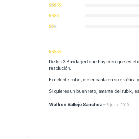
Valorado
De los 3 Bandaged que hay creo que es el má
con
4
de 5
resolución.
Excelente cubo, me encanta en su estética y
Si quieres un buen reto, amante del rubik, es
Wolfren Vallejo Sánchez
–
6 julio, 2019