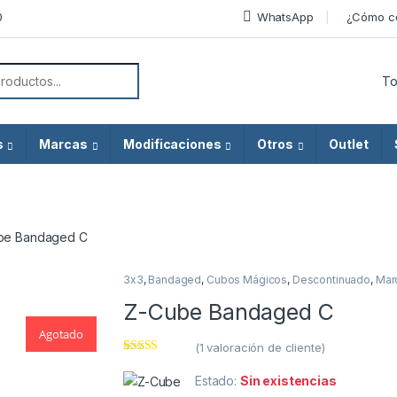
0
WhatsApp
¿Cómo c
or:
s
Marcas
Modificaciones
Otros
Outlet
be Bandaged C
3x3
,
Bandaged
,
Cubos Mágicos
,
Descontinuado
,
Mar
Agotado
Z-Cube Bandaged C
Agotado
(
1
valoración de cliente)
Valorado
1
con
4.00
Estado:
Sin existencias
de 5 en