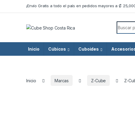
Skip to navigation
Skip to content
¡Envío Gratis a todo el país en pedidos mayores a ₡ 25,00
Search f
Inicio
Cúbicos
Cuboides
Accesorio
Inicio
Marcas
Z-Cube
Z-Cu