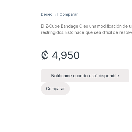
base a
valoración
de un
cliente
Deseo
Comparar
El Z-Cube Bandage C es una modificación de u
restringidos. Esto hace que sea difícil de resol
₡
4,950
Notifícame cuando esté disponible
Comparar