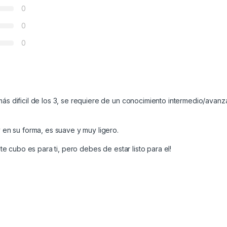
0
0
0
s dificil de los 3, se requiere de un conocimiento intermedio/avan
 en su forma, es suave y muy ligero.
te cubo es para ti, pero debes de estar listo para el!